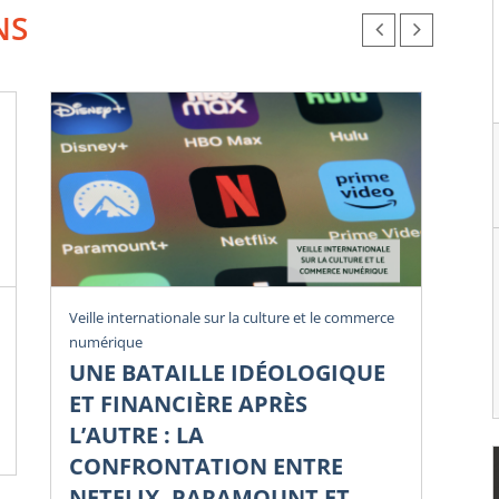
NS
Rev
Veille internationale sur la culture et le commerce
numérique
U
UNE BATAILLE IDÉOLOGIQUE
Li
ET FINANCIÈRE APRÈS
Di
L’AUTRE : LA
Num
CONFRONTATION ENTRE
NETFLIX, PARAMOUNT ET