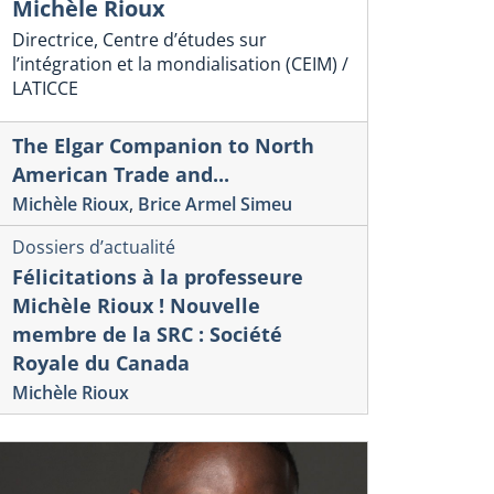
Michèle Rioux
Directrice, Centre d’études sur
l’intégration et la mondialisation (CEIM) /
LATICCE
The Elgar Companion to North
American Trade and...
Michèle Rioux
,
Brice Armel Simeu
Dossiers d’actualité
Félicitations à la professeure
Michèle Rioux ! Nouvelle
ue Interventions économiques
Veille internation
membre de la SRC : Société
numérique
nderstanding Trade
Royale du Canada
INDUSTRIE
nkages and Trade
Michèle Rioux
ET ENJEUX
sconnects
Numéro 61-Rapport
éro 75, 2026.
Antonios Vlassis