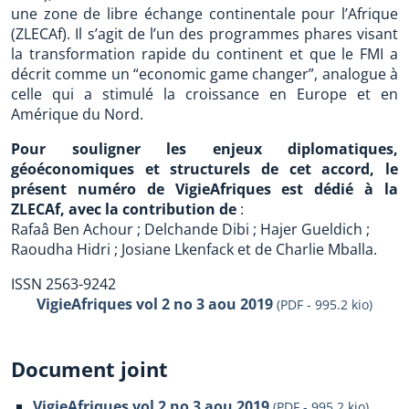
une zone de libre échange continentale pour l’Afrique
(ZLECAf). Il s’agit de l’un des programmes phares visant
la transformation rapide du continent et que le FMI a
décrit comme un “economic game changer”, analogue à
celle qui a stimulé la croissance en Europe et en
Amérique du Nord.
Pour souligner les enjeux diplomatiques,
géoéconomiques et structurels de cet accord, le
présent numéro de VigieAfriques est dédié à la
ZLECAf, avec la contribution de
:
Rafaâ Ben Achour ; Delchande Dibi ; Hajer Gueldich ;
Raoudha Hidri ; Josiane Lkenfack et de Charlie Mballa.
ISSN 2563-9242
VigieAfriques vol 2 no 3 aou 2019
(PDF - 995.2 kio)
Document joint
VigieAfriques vol 2 no 3 aou 2019
(
PDF
-
995.2 kio
)