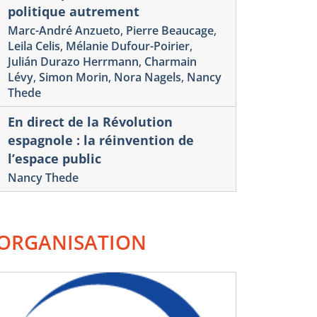
politique autrement
Marc-André Anzueto
,
Pierre Beaucage
,
Leila Celis
,
Mélanie Dufour-Poirier
,
Julián Durazo Herrmann
,
Charmain
Lévy
,
Simon Morin
,
Nora Nagels
,
Nancy
Thede
En direct de la Révolution
espagnole : la réinvention de
l’espace public
Nancy Thede
ORGANISATION