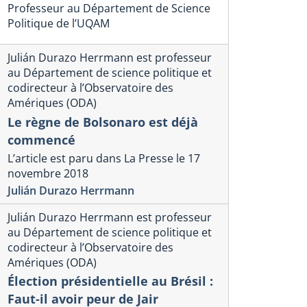
Professeur au Département de Science
Politique de l’UQAM
Julián Durazo Herrmann est professeur
au Département de science politique et
codirecteur à l’Observatoire des
Amériques (ODA)
Le règne de Bolsonaro est déjà
commencé
Souveraine
L’article est paru dans La Presse le 17
compétivis
novembre 2018
commercia
Julián Durazo Herrmann
Donald T
Julián Durazo Herrmann est professeur
16 mars 2025
au Département de science politique et
Christian Debloc
codirecteur à l’Observatoire des
Amériques (ODA)
onique commerciale américaine
rs un réajustement du
Élection présidentielle au Brésil :
llar ?
Faut-il avoir peur de Jair