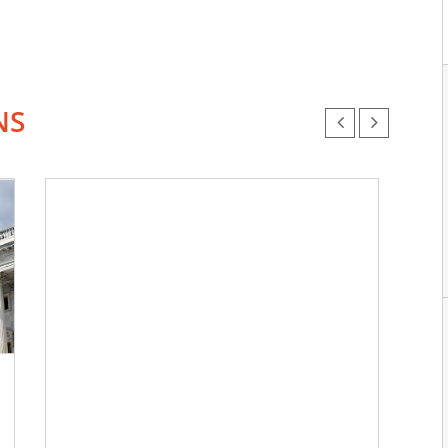
NS
Chr
Ve
do