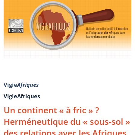
Vigie
Afriques
VigieAfriques
Un continent « à fric » ?
Herméneutique du « sous-sol »
des relations avec les Afriques