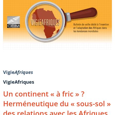
Vigie
Afriques
VigieAfriques
Un continent « à fric » ?
Herméneutique du « sous-sol »
des relations avec les Afriques