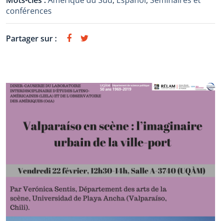
Mots-clés :
Amérique du Sud
,
Español
,
Séminaires et
conférences
Partager sur :