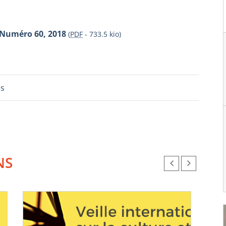
 Numéro 60, 2018
(
PDF
-
733.5 kio
)
es
NS