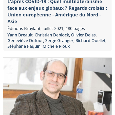
L’après COVID-19 : Quel multilatéralisme
face aux enjeux globaux ? Regards croisés :
Union européenne - Amérique du Nord -
Asie
Éditions Bruylant, juillet 2021, 480 pages
Yann Breault
,
Christian Deblock
,
Olivier Delas
,
Geneviève Dufour
,
Serge Granger
,
Richard Ouellet
,
Stéphane Paquin
,
Michèle Rioux