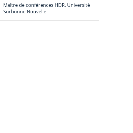
Maître de conférences HDR, Université
Sorbonne Nouvelle
ue Interventions économiques
Veille internation
numérique
nderstanding Trade
INDUSTRIE