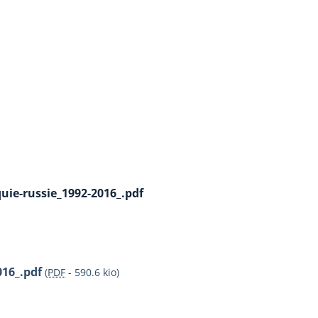
quie-russie_1992-2016_.pdf
016_.pdf
(
PDF
-
590.6 kio
)