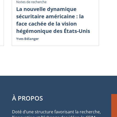
Notes de recherche
Not
La nouvelle dynamique
Le
sécuritaire américaine : la
se
face cachée de la vision
d
hégémonique des États-Unis
l
ra
Yves Bélanger
Yve
À PROPOS
Doté d’une structure favorisant la recherche,