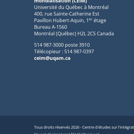
mondialisation (CEIM)
Université du Québec à Montréal
400, rue Sainte-Catherine Est
er
Pavillon Hubert-Aquin, 1
étage
Bureau A-1560
Montréal (Québec) H2L 2C5 Canada
514 987-3000 poste 3910
Télécopieur : 514 987-0397
ceim@uqam.ca
Tous droits réservés 2026 - Centre d'études sur l'intégra
Site web développé par [ ZAA.CC ] Design web