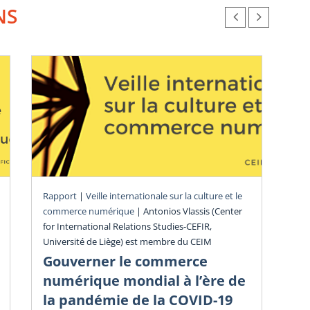
NS
Rev
Rapport
|
Veille internationale sur la culture et le
commerce numérique
|
Antonios Vlassis (Center
Mo
for International Relations Studies-CEFIR,
co
Université de Liège) est membre du CEIM
n
Gouverner le commerce
Rev
numérique mondial à l’ère de
201
la pandémie de la COVID-19
Chr