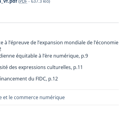
_vf.pdf
(
PDF
-
637.3 kio
)
e à l’épreuve de l’expansion mondiale de l’économie
2
dienne équitable à l’ère numérique, p.9
ité des expressions culturelles, p.11
financement du FIDC, p.12
ture et le commerce numérique