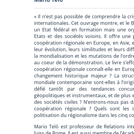
« Il n’est pas possible de comprendre la c
internationales. Cet ouvrage montre, et le B
un Etat fédéral en formation mais une or
Etats et des sociétés voisins. Il offre une
coopération régionale en Europe, en Asie, 
leur évolution, leurs similitudes et leurs di
la mondialisation et les mutations de l’ordr
au coeur de la démonstration. Le livre s’eff
coopération régionale connaît-elle en Eur
changement historique majeur ? La struct
mondiale contemporaine sont-elles à l’orig
défié tantôt par des tendances concurr
géopolitiques et instrumentaux, et de plus 
des sociétés civiles ? N’entrons-nous pas 
coopération régionale ? Quels sont les 
politisation du régionalisme dans les cinq c
Mario Telò est professeur de Relations inter
luiss de Rome. Il est aussi membre de l’Acad