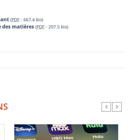
iant
(
PDF
-
667.4 kio
)
e des matières
(
PDF
-
297.5 kio
)
NS