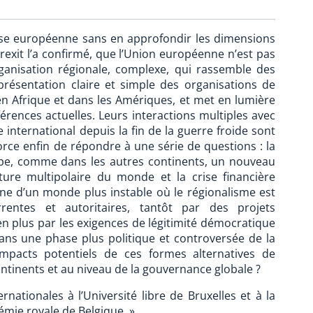
rise européenne sans en approfondir les dimensions
rexit l’a confirmé, que l’Union européenne n’est pas
ganisation régionale, complexe, qui rassemble des
 présentation claire et simple des organisations de
en Afrique et dans les Amériques, et met en lumière
fférences actuelles. Leurs interactions multiples avec
e international depuis la fin de la guerre froide sont
orce enfin de répondre à une série de questions : la
ope, comme dans les autres continents, un nouveau
ure multipolaire du monde et la crise financière
ine d’un monde plus instable où le régionalisme est
entes et autoritaires, tantôt par des projets
en plus par les exigences de légitimité démocratique
dans une phase plus politique et controversée de la
impacts potentiels de ces formes alternatives de
ontinents et au niveau de la gouvernance globale ?
nationales à l’Université libre de Bruxelles et à la
émie royale de Belgique. »