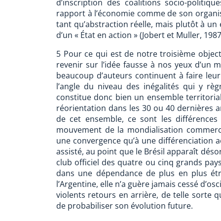
d’inscription des coalitions socio-politiq
rapport à l’économie comme de son organisa
tant qu’abstraction réelle, mais plutôt à u
d’un « État en action » (Jobert et Muller, 1987
5 Pour ce qui est de notre troisième objecti
revenir sur l’idée fausse à nos yeux d’un
beaucoup d’auteurs continuent à faire leur1
l’angle du niveau des inégalités qui y r
constitue donc bien un ensemble territorial 
réorientation dans les 30 ou 40 dernières 
de cet ensemble, ce sont les différences 
mouvement de la mondialisation commercial
une convergence qu’à une différenciation 
assisté, au point que le Brésil apparaît 
club officiel des quatre ou cinq grands pay
dans une dépendance de plus en plus étro
l’Argentine, elle n’a guère jamais cessé d’os
violents retours en arrière, de telle sorte qu
de probabiliser son évolution future.