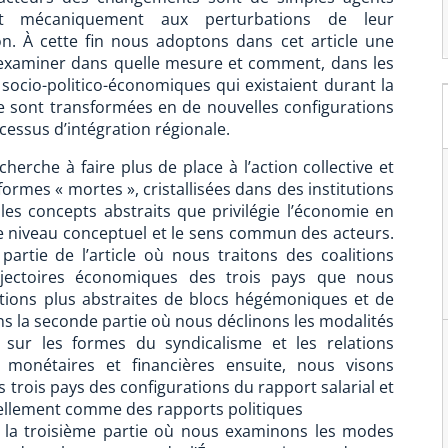
nt mécaniquement aux perturbations de leur
. À cette fin nous adoptons dans cet article une
r examiner dans quelle mesure et comment, dans les
s socio-politico-économiques qui existaient durant la
se sont transformées en de nouvelles configurations
cessus d’intégration régionale.
erche à faire plus de place à l’action collective et
 formes « mortes », cristallisées dans des institutions
les concepts abstraits que privilégie l’économie en
le niveau conceptuel et le sens commun des acteurs.
artie de l’article où nous traitons des coalitions
rajectoires économiques des trois pays que nous
otions plus abstraites de blocs hégémoniques et de
s la seconde partie où nous déclinons les modalités
t sur les formes du syndicalisme et les relations
ns monétaires et financières ensuite, nous visons
s trois pays des configurations du rapport salarial et
iellement comme des rapports politiques
ns la troisième partie où nous examinons les modes