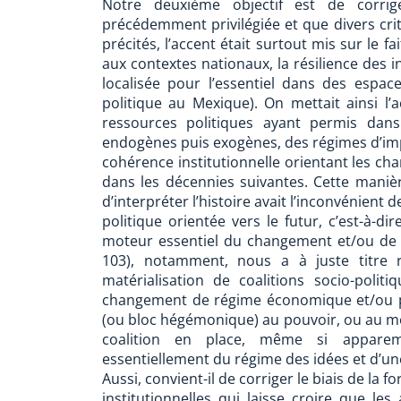
Notre deuxième objectif est de corri
précédemment privilégiée et que divers cri
précités, l’accent était surtout mis sur le
aux contextes nationaux, la résilience des i
localisée pour l’essentiel dans des espace
politique au Mexique). On mettait ainsi l
ressources politiques ayant permis dan
endogènes puis exogènes, des régimes d’impo
cohérence institutionnelle orientant les c
dans les décennies suivantes. Cette maniè
d’interpréter l’histoire avait l’inconvénient 
politique orientée vers le futur, c’est-à-dir
moteur essentiel du changement et/ou de la
103), notamment, nous a à juste titre 
matérialisation de coalitions socio-polit
changement de régime économique et/ou p
(ou bloc hégémonique) au pouvoir, ou au m
coalition en place, même si appare
essentiellement du régime des idées et d’une
Aussi, convient-il de corriger le biais de la
institutionnelles qui laisse croire que l