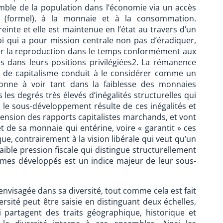
semble de la population dans l’économie via un accès
rié (formel), à la monnaie et à la consommation.
treinte et elle est maintenue en l’état au travers d’un
oi qui a pour mission centrale non pas d’éradiquer,
rer la reproduction dans le temps conformément aux
s dans leurs positions privilégiées2. La rémanence
e de capitalisme conduit à le considérer comme un
onne à voir tant dans la faiblesse des monnaies
es degrés très élevés d’inégalités structurelles qui
le sous-développement résulte de ces inégalités et
extension des rapports capitalistes marchands, et vont
et de sa monnaie qui entérine, voire « garantit » ces
it que, contrairement à la vision libérale qui veut qu’un
faible pression fiscale qui distingue structurellement
ismes développés est un indice majeur de leur sous-
 envisagée dans sa diversité, tout comme cela est fait
rsité peut être saisie en distinguant deux échelles,
 partagent des traits géographique, historique et