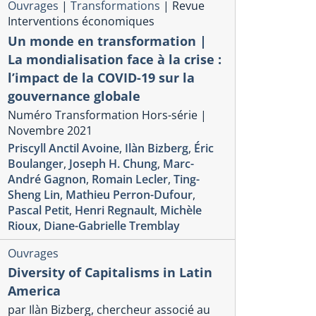
Ouvrages
|
Transformations
|
Revue
Interventions économiques
Un monde en transformation |
La mondialisation face à la crise :
l’impact de la COVID-19 sur la
gouvernance globale
Numéro Transformation Hors-série |
Novembre 2021
Priscyll Anctil Avoine
,
Ilàn Bizberg
,
Éric
Boulanger
,
Joseph H. Chung
,
Marc-
André Gagnon
,
Romain Lecler
,
Ting-
Sheng Lin
,
Mathieu Perron-Dufour
,
Pascal Petit
,
Henri Regnault
,
Michèle
Rioux
,
Diane-Gabrielle Tremblay
Ouvrages
Diversity of Capitalisms in Latin
America
par Ilàn Bizberg, chercheur associé au