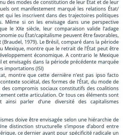
onnu des modes de constitution de leur État et de leur
squels ont manifestement marqué les relations État/
 qui les inscrivent dans des trajectoires politiques
s. Même si on les envisage dans une perspective
ue le XXe siècle, leur comparaison valide l’adage
conomie ou État/capitalisme peuvent être favorables,
(Braudel, 1979). Le Brésil, comparé dans la période
au Mexique, montre que le retrait de l’État peut être
éveloppement économique. A contrario le Mexique
il et envisagés dans la période précédente marquée
 importations (ISI)
tat, montre que cette dernière n’est pas ipso facto
ontexte sociétal, des formes de l’État, du mode de
 des compromis sociaux constitutifs des coalitions
ement cette articulation. Or tous ces éléments sont
t ainsi parler d’une diversité des capitalismes
alismes doive être envisagée selon une hiérarchie de
ne distinction structurelle s’impose d’abord entre
rique, ce dernier ayant pour spécificité radicale un