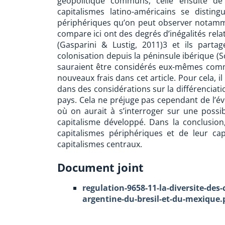
géopolitique communs, celle ensuite de 
capitalismes latino-américains se disti
périphériques qu’on peut observer notamme
compare ici ont des degrés d’inégalités rel
(Gasparini & Lustig, 2011)3 et ils part
colonisation depuis la péninsule ibérique (S
sauraient être considérés eux-mêmes comm
nouveaux frais dans cet article. Pour cela, 
dans des considérations sur la différenciati
pays. Cela ne préjuge pas cependant de l’év
où on aurait à s’interroger sur une possib
capitalisme développé. Dans la conclusion,
capitalismes périphériques et de leur ca
capitalismes centraux.
Document joint
regulation-9658-11-la-diversite-des-
argentine-du-bresil-et-du-mexique.