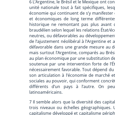
6 L’Argentine, le Brésil et le Mexique ont c
unité nationale tout à fait spécifiques, le
économie qui continuent de s’y manifester et
et économiques de long terme différente
historique ne remontant pas plus avant q
braudélien selon lequel les relations État/é
neutres, ou défavorables au développement 
de l’ajustement néolibéral à l’Argentine et 
défavorable dans une grande mesure au d
mais surtout l’Argentine, comparés au Brés
au plan économique par une substitution des
soutenue par une intervention forte de l’É
nécessairement favorable. Tout dépend du c
son articulation à l’économie de marché et
sociales au pouvoir, qui conforment concrèt
différents d’un pays à l’autre. On peu
latinoaméricains.
7 Il semble alors que la diversité des capit
trois niveaux ou échelles géographiques. U
capitalisme développé et capitalisme périphé