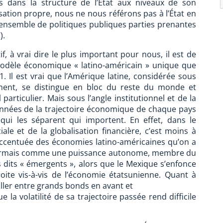
ues dans la structure de l’État aux niveaux de son
tion propre, nous ne nous référons pas à l’État en
n ensemble de politiques publiques parties prenantes
).
f, à vrai dire le plus important pour nous, il est de
 modèle économique « latino-américain » unique que
. Il est vrai que l’Amérique latine, considérée sous
ègnent, se distingue en bloc du reste du monde et
particulier. Mais sous l’angle institutionnel et de la
années de la trajectoire économique de chaque pays
qui les séparent qui importent. En effet, dans le
e et de la globalisation financière, c’est moins à
accentuée des économies latino-américaines qu’on a
désormais comme une puissance autonome, membre du
s dits « émergents », alors que le Mexique s’enfonce
ite vis-à-vis de l’économie étatsunienne. Quant à
ciller entre grands bonds en avant et
e la volatilité de sa trajectoire passée rend difficile