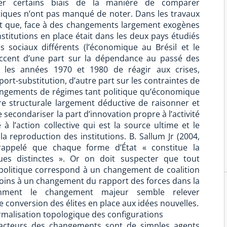
ger certains biais de la manière de comparer
tiques n’ont pas manqué de noter. Dans les travaux
 fait que, face à des changements largement exogènes
nstitutions en place était dans les deux pays étudiés
s sociaux différents (l’économique au Brésil et le
’accent d’une part sur la dépendance au passé des
s les années 1970 et 1980 de réagir aux crises,
rt-substitution, d’autre part sur les contraintes de
hangements de régimes tant politique qu’économique
re structurale largement déductive de raisonner et
de secondariser la part d’innovation propre à l’activité
e à l’action collective qui est la source ultime et le
 reproduction des institutions. B. Sallum Jr (2004,
rappelé que chaque forme d’État « constitue la
iques distinctes ». Or on doit suspecter que tout
olitique correspond à un changement de coalition
oins à un changement du rapport des forces dans la
mment le changement majeur semble relever
 conversion des élites en place aux idées nouvelles.
 formalisation topologique des configurations
es acteurs des changements sont de simples agents