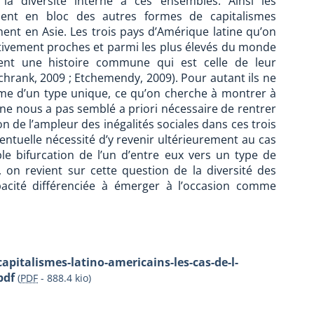
la diversité interne à ces ensembles. Ainsi les
nguent en bloc des autres formes de capitalismes
nt en Asie. Les trois pays d’Amérique latine qu’on
ativement proches et parmi les plus élevés du monde
agent une histoire commune qui est celle de leur
chrank, 2009 ; Etchemendy, 2009). Pour autant ils ne
e d’un type unique, ce qu’on cherche à montrer à
il ne nous a pas semblé a priori nécessaire de rentrer
on de l’ampleur des inégalités sociales dans ces trois
entuelle nécessité d’y revenir ultérieurement au cas
le bifurcation de l’un d’entre eux vers un type de
 on revient sur cette question de la diversité des
pacité différenciée à émerger à l’occasion comme
capitalismes-latino-americains-les-cas-de-l-
pdf
(
PDF
-
888.4 kio
)