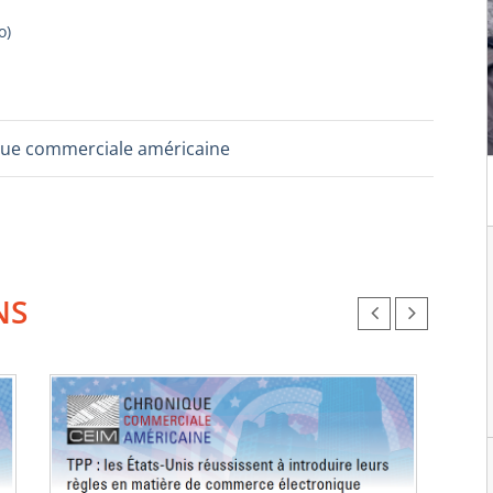
o
)
ue commerciale américaine
NS