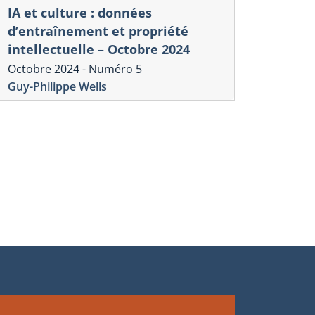
IA et culture : données
d’entraînement et propriété
intellectuelle – Octobre 2024
onique commerciale américaine
Chronique commer
Octobre 2024 - Numéro 5
bat d’experts sur les
Le Partena
Guy-Philippe Wells
mpacts économiques du TPP
adopté en 
ume 9, numéro 2
Volume 9, numér
-Philippe Wells
Guy-Philippe Wel