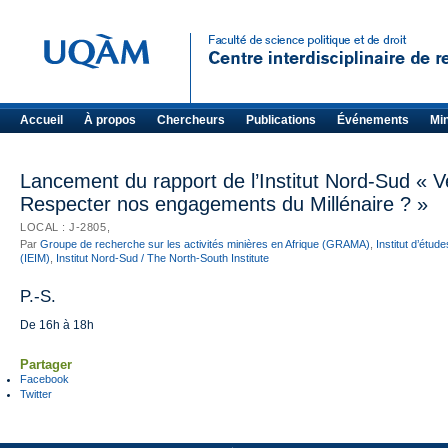
Accueil
À propos
Chercheurs
Publications
Événements
Mi
Lancement du rapport de l’Institut Nord-Sud « V
Respecter nos engagements du Millénaire ? »
LOCAL : J-2805,
Par
Groupe de recherche sur les activités minières en Afrique (GRAMA)
,
Institut d’étud
(IEIM)
,
Institut Nord-Sud / The North-South Institute
P.-S.
De 16h à 18h
Partager
Facebook
Twitter