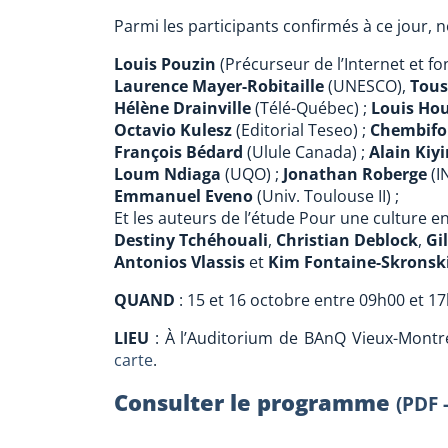
Parmi les participants confirmés à ce jour, n
Louis Pouzin
(Précurseur de l’Internet et f
Laurence Mayer-Robitaille
(UNESCO),
Tous
Hélène Drainville
(Télé-Québec) ;
Louis Hou
Octavio Kulesz
(Editorial Teseo) ;
Chembif
François Bédard
(Ulule Canada) ;
Alain Kiy
Loum Ndiaga
(UQO) ;
Jonathan Roberge
(I
Emmanuel Eveno
(Univ. Toulouse II) ;
Et les auteurs de l’étude Pour une culture en
Destiny Tchéhouali
,
Christian Deblock
,
Gi
Antonios Vlassis
et
Kim Fontaine-Skronsk
QUAND
: 15 et 16 octobre entre 09h00 et 17
LIEU
: À l’Auditorium de BAnQ Vieux-Montré
carte
.
Consulter le programme
(PDF 