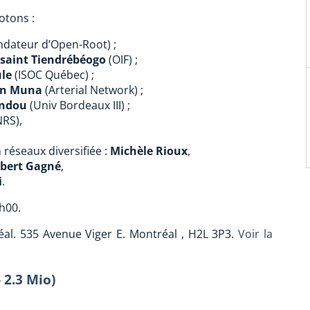
otons :
ondateur d’Open-Root) ;
saint Tiendrébéogo
(OIF) ;
le
(ISOC Québec) ;
on Muna
(Arterial Network) ;
indou
(Univ Bordeaux III) ;
NRS),
 réseaux diversifiée :
Michèle Rioux
,
lbert Gagné
,
i
.
h00.
al. 535 Avenue Viger E. Montréal , H2L 3P3.
Voir la
- 2.3 Mio)