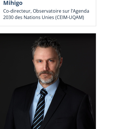
Mihigo
Co-directeur, Observatoire sur l’Agenda
2030 des Nations Unies (CEIM-UQAM)