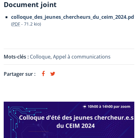
Document joint
colloque_des_jeunes_chercheurs_du_ceim_2024.pdf
(
PDF
-
71.2 kio
)
Mots-clés :
Colloque
,
Appel à communications
Partager sur :