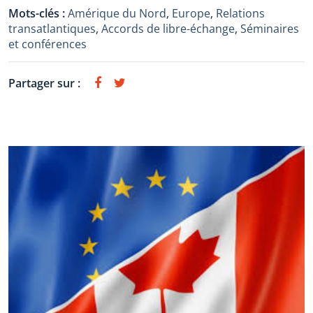
Mots-clés :
Amérique du Nord
,
Europe
,
Relations
transatlantiques
,
Accords de libre-échange
,
Séminaires
et conférences
Partager sur :