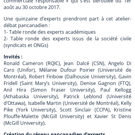
commerciale responsable » qui s’est déroulée du 1er
août au 30 octobre 2017.
Une quinzaine d’experts prendront part à cet atelier-
débat pancanadien :
1- Table ronde des experts académiques
2- Table ronde des experts issus de la société civile
(syndicats et ONGs)
Invités :
Ronald Cameron (RQIC), Jean Dalcé (CSN), Angelo Di
Caro (Unifor), Mélanie Dufour Poirier (Université de
Montréal), Robert Finbow (Dalhousie University), Gavin
Fridell (Saint Mary’s University), Denise Gagnon (FTQ),
Anil Hira (Simon Fraser University), Paul Kellogg
(Athabaska University), Patrick Leblond (Université
d’Ottawa), Isabelle Martin (Université de Montréal), Kelly
Pike (York University), Scott Sinclair (CCPA), Kristine
Plouffe-Malette (McGill University) et Xavier St Denis
(McGill University).
Création du réseau pancanadien d’experts