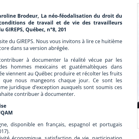
Caroline Brodeur, La néo-féodalisation du droit du
conditions de travail et de vie des travailleurs
du GIREPS, Québec, n°8, 201
site du GIREPS. Nous vous invitons à lire ce huitième
ore dans sa version abrégée.
ntribuer à documenter la réalité vécue par les
, des hommes mexicains et guatémaltèques dans
e viennent au Québec produire et récolter les fruits
n, que nous mangeons chaque jour. Ce sont les
ime juridique d’exception auxquels sont soumis ces
uhaite contribuer à documenter.
ise
 UQAM
e, disponible en français, espagnol et portugais
017).
ivité économique, satisfaction de vie, participation