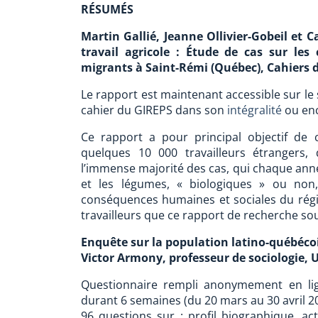
RÉSUMÉS
Martin Gallié, Jeanne Ollivier-Gobeil et 
travail agricole : Étude de cas sur les 
migrants à Saint-Rémi (Québec), Cahiers 
Le rapport est maintenant accessible sur le 
cahier du GIREPS dans son
intégralité
ou enc
Ce rapport a pour principal objectif de co
quelques 10 000 travailleurs étrangers
l’immense majorité des cas, qui chaque anné
et les légumes, « biologiques » ou no
conséquences humaines et sociales du rég
travailleurs que ce rapport de recherche so
Enquête sur la population latino-québéco
Victor Armony, professeur de sociologie,
Questionnaire rempli anonymement en lign
durant 6 semaines (du 20 mars au 30 avril 2
96 questions sur : profil biographique, act