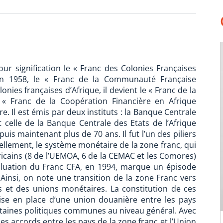
ur signification le « Franc des Colonies Françaises
 en 1958, le « Franc de la Communauté Française
nies françaises d’Afrique, il devient le « Franc de la
 « Franc de la Coopération Financière en Afrique
re. Il est émis par deux instituts : la Banque Centrale
t celle de la Banque Centrale des Etats de l’Afrique
puis maintenant plus de 70 ans. Il fut l’un des piliers
llement, le système monétaire de la zone franc, qui
ricains (8 de l’UEMOA, 6 de la CEMAC et les Comores)
aluation du Franc CFA, en 1994, marque un épisode
 Ainsi, on note une transition de la zone Franc vers
et des unions monétaires. La constitution de ces
mise en place d’une union douanière entre les pays
aines politiques communes au niveau général. Avec
es accords entre les pays de la zone franc et l’Union