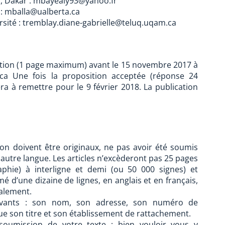
p, Dakar : mbayealy93@yahoo.fr
a : mballa@ualberta.ca
rsité : tremblay.diane-gabrielle@teluq.uqam.ca
ition (1 page maximum) avant le 15 novembre 2017 à
ca Une fois la proposition acceptée (réponse 24
a à remettre pour le 9 février 2018. La publication
on doivent être originaux, ne pas avoir été soumis
e autre langue. Les articles n’excèderont pas 25 pages
raphie) à interligne et demi (ou 50 000 signes) et
d’une dizaine de lignes, en anglais et en français,
galement.
uivants : son nom, son adresse, son numéro de
ue son titre et son établissement de rattachement.
 soumission de votre texte ; bien vouloir vous y