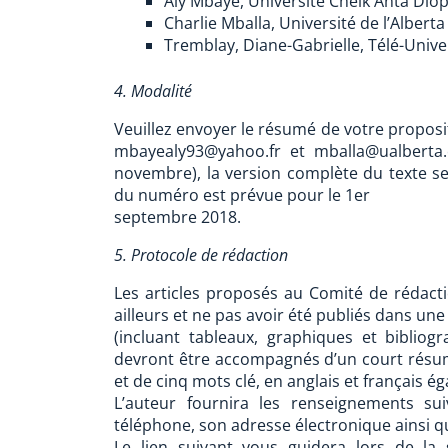
Aly Mbaye, Université Cheik Anta Dio
Charlie Mballa, Université de l’Albert
Tremblay, Diane-Gabrielle, Télé-Unive
4. Modalité
Veuillez envoyer le résumé de votre propos
mbayealy93@yahoo.fr et mballa@ualberta.
novembre), la version complète du texte ser
du numéro est prévue pour le 1er
septembre 2018.
5. Protocole de rédaction
Les articles proposés au Comité de rédacti
ailleurs et ne pas avoir été publiés dans un
(incluant tableaux, graphiques et bibliog
devront être accompagnés d’un court résumé 
et de cinq mots clé, en anglais et français é
L’auteur fournira les renseignements s
téléphone, son adresse électronique ainsi q
Le lien suivant vous guidera lors de la