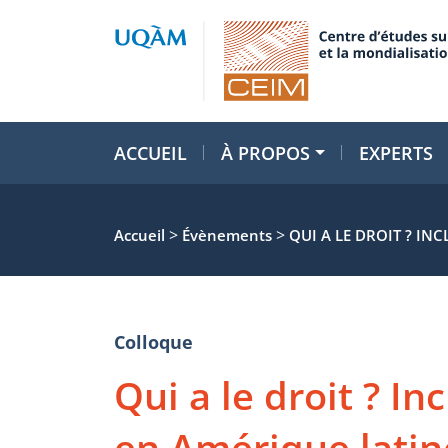
ACCUEIL
À PROPOS
EXPERTS
>
>
Accueil
Évènements
QUI A LE DROIT ? IN
Colloque
Qui a le droit ? In
en Amérique latin