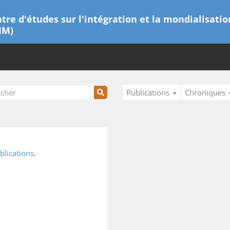
tre d'études sur l'intégration et la mondialisatio
IM)
Publications
Chroniques
blications
.