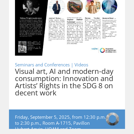
Seminars and Conferences | Videos
Visual art, AI and modern-day
consumption: Innovation and
Artists’ Rights in the SDG 8 on
decent work
Friday, September 5, 2025, from 12:30 p.m.
to 2:30 p.m., Room A-1715, Pavillon
Hubert-Aquin, UQAM and Zoom