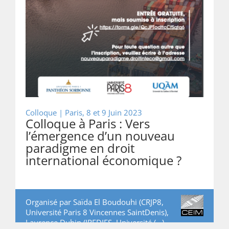
Colloque |
Paris, 8 et 9 Juin 2023
Colloque à Paris : Vers
l’émergence d’un nouveau
paradigme en droit
international économique ?
Organisé par Saïda El Boudouhi (CRJP8,
Université Paris 8 Vincennes SaintDenis),
Laurence Dubin (IREDIES, Université (…)