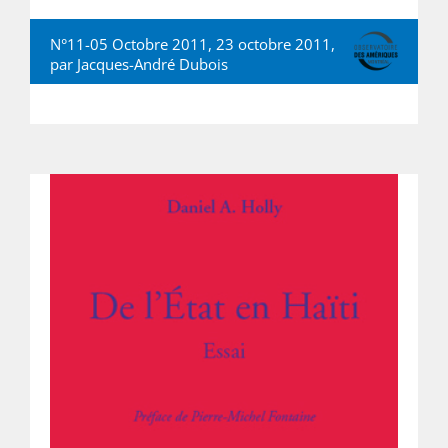
N°11-05 Octobre 2011, 23 octobre 2011,
par
Jacques-André Dubois