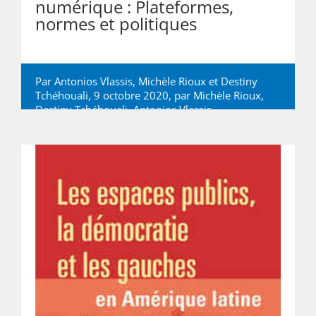
numérique : Plateformes,
normes et politiques
Par Antonios Vlassis, Michèle Rioux et Destiny
Tchéhouali, 9 octobre 2020, par
Michèle Rioux
,
Destiny Tchéhouali
,
Antonios Vlassis