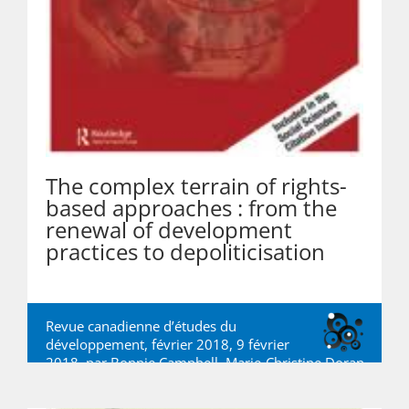
The complex terrain of rights-
based approaches : from the
renewal of development
practices to depoliticisation
Revue canadienne d’études du
développement, février 2018, 9 février
2018, par
Bonnie Campbell
,
Marie-Christine Doran
,
Étienne Roy-Gregoire