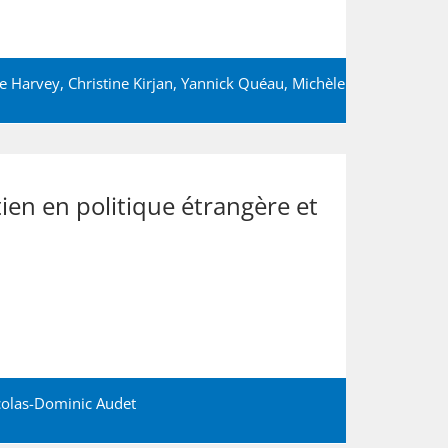
ie Harvey
,
Christine Kirjan
,
Yannick Quéau
,
Michèle
ien en politique étrangère et
colas-Dominic Audet