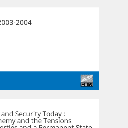
2003-2004
 and Security Today :
Enemy and the Tensions
berties and a Permanent State