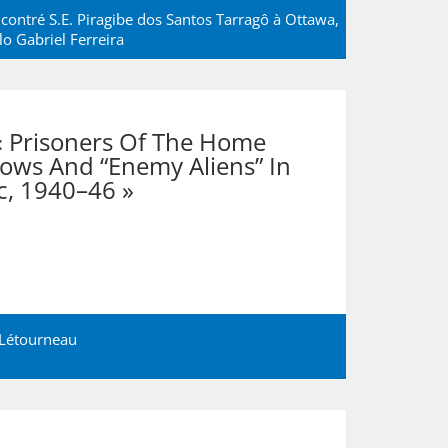
ncontré S.E. Piragibe dos Santos Tarragô à Ottawa,
lo Gabriel Ferreira
« Prisoners Of The Home
ows And “Enemy Aliens” In
, 1940–46 »
 Létourneau