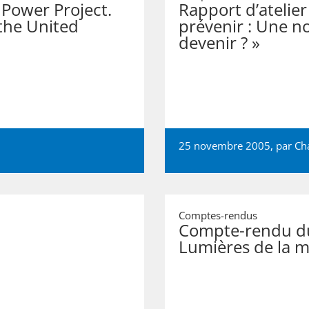
Power Project.
Rapport d’atelier
the United
prévenir : Une n
devenir ? »
25 novembre 2005, par
Ch
Comptes-rendus
Compte-rendu du
Lumières de la m