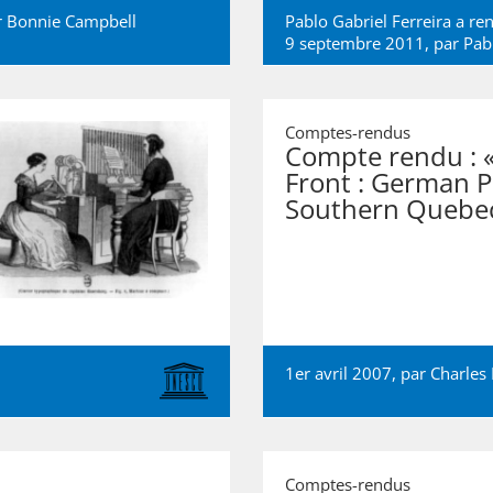
r
Bonnie Campbell
Pablo Gabriel Ferreira a re
9 septembre 2011, par
Pab
Comptes-rendus
Compte rendu : 
Front : German P
Southern Quebec
1er avril 2007, par
Charles
Comptes-rendus