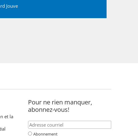
rd Jouve
Pour ne rien manquer,
abonnez-vous!
n et la
éal
Abonnement