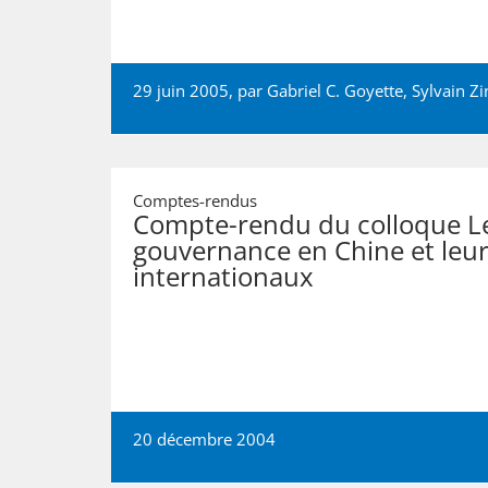
29 juin 2005, par
Gabriel C. Goyette
,
Sylvain Zi
Comptes-rendus
Compte-rendu du colloque Les
gouvernance en Chine et leu
internationaux
20 décembre 2004