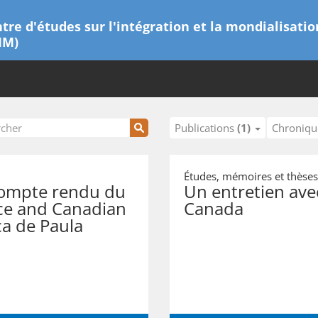
tre d'études sur l'intégration et la mondialisatio
IM)
Publications
(1)
Chroniq
Études, mémoires et thèse
compte rendu du
Un entretien ave
Race and Canadian
Canada
ca de Paula