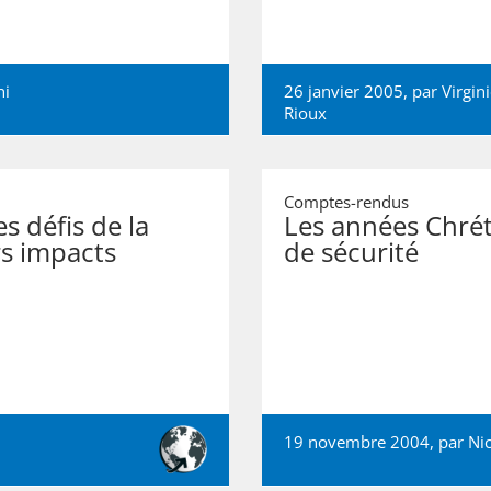
ni
26 janvier 2005, par
Virgin
Rioux
Comptes-rendus
 défis de la
Les années Chrét
rs impacts
de sécurité
19 novembre 2004, par
Ni