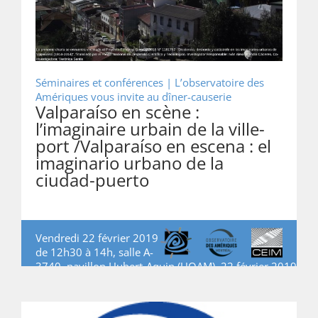
Séminaires et conférences |
L’observatoire des
Amériques vous invite au dîner-causerie
Valparaíso en scène :
l’imaginaire urbain de la ville-
port /Valparaíso en escena : el
imaginario urbano de la
ciudad-puerto
Vendredi 22 février 2019
de 12h30 à 14h, salle A-
3740, pavillon Hubert-Aquin (UQAM), 22 février 2019