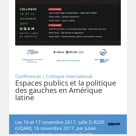
Conférences |
Colloque international
Espaces publics et la politique
des gauches en Amérique
latine
Les 16 et 17 novembre 2017, salle D-R200
(UQAM), 16 novembre 2017, par
Julián
Durazo Herrmann
,
Jorge León Trujillo