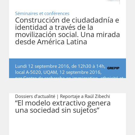
Séminaires et conférences
Construcción de ciudadadnía e
identidad a través de la
movilización social. Una mirada
desde América Latina
Lundi 12 septembre 2016, de 12h30 à 14h,
local A-5020, UQAM, 12 septembre 2016,
par
Centre de recherche en immigration, ethnicité et
citoyenneté (CRIEC)
Dossiers d’actualité |
Reportaje a Raúl Zibechi
“El modelo extractivo genera
una sociedad sin sujetos”