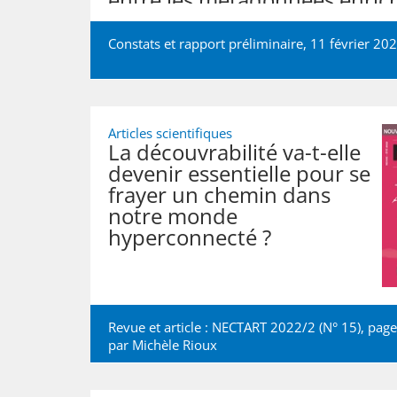
globalisée en streaming.
Constats et rapport préliminaire, 11 février 20
Articles scientifiques
La découvrabilité va-t-elle
devenir essentielle pour se
frayer un chemin dans
notre monde
hyperconnecté ?
Revue et article : NECTART 2022/2 (N° 15), pa
par
Michèle Rioux