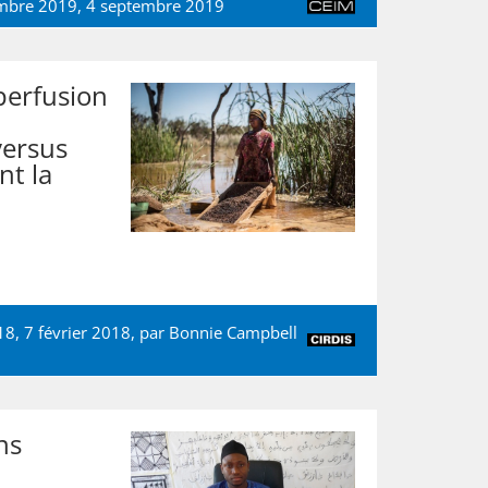
embre 2019, 4 septembre 2019
erfusion
versus
nt la
18, 7 février 2018, par
Bonnie Campbell
ns