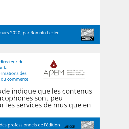
 mars 2020, par
Romain Lecler
odirecteur du
r la
formations des
ère du commerce
ude indique que les contenus
ancophones sont peu
 les services de musique en
 des professionnels de l’édition