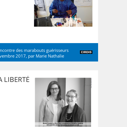
encontre des marabouts guérisseurs
novembre 2017, par
Marie Nathalie
 LIBERTÉ