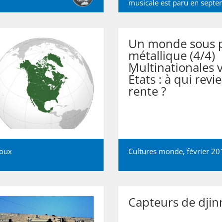
musicale est paru en sept
Un monde sous p
métallique (4/4)
Multinationales 
États : à qui revie
rente ?
ioux
Cultures monde, février 20
Capteurs de djin