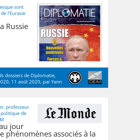
vesque sont
de l’Eurasie
la Russie
ds dossiers de Diplomatie,
t 2020, 11 août 2020, par
Yann
er, professeur
politique de
IM
au jour
de phénomènes associés à la