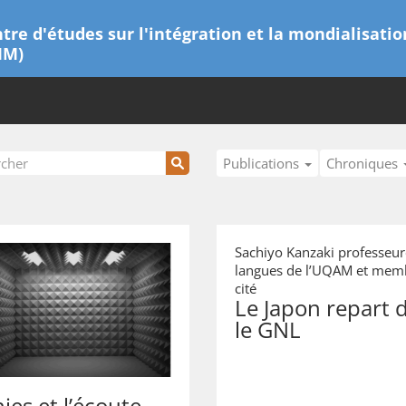
tre d'études sur l'intégration et la mondialisatio
IM)
Publications
Chroniques
Sachiyo Kanzaki professeure
langues de l’UQAM et memb
cité
Le Japon repart
le GNL
es et l’écoute