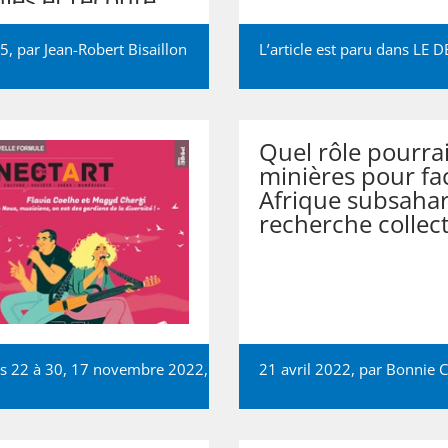
25, par
Jean-Robert Bisaillon
L’article est paru dans LE 
Quel rôle pourrai
minières pour faci
Afrique subsahar
recherche collect
ges 22 à 30, 17 novembre 2022,
21 avril 2022, par
Bonnie 