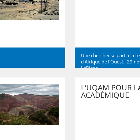
Une chercheuse part à la r
d’Afrique de l’Ouest., 29 
LeBlanc
L’UQAM POUR LA
ACADÉMIQUE