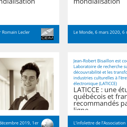
ndialisation
mondialisation
ar
Romain Lecler
Le Monde, 6 mars 2020, 6
Jean-Robert Bisaillon est c
Laboratoire de recherche su
découvrabilité et les trans
industries culturelles à l’
électronique (LATICCE)
LATICCE : une ét
québécois et fr
recommandés par
ligne
2 décembre 2019, 1er
L’infolettre de l’Association