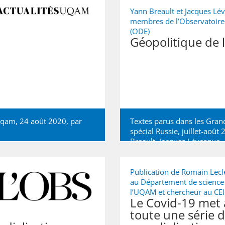
Yann Breault et Jacques Lé
membres de l’Observatoire 
(ODE)
Géopolitique de 
Uqam, 24 août 2020, par
Textes parus dans les Gran
spécial Russie, juillet-aoû
Breault
,
Jacques Lévesque
Publication de Romain Lecl
au Département de science 
l’UQAM et chercheur au CE
Le Covid-19 met 
toute une série 