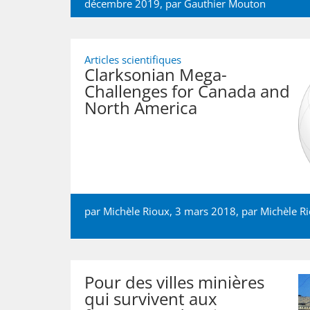
décembre 2019, par
Gauthier Mouton
Articles scientifiques
Clarksonian Mega-
Challenges for Canada and
North America
par Michèle Rioux, 3 mars 2018, par
Michèle R
Pour des villes minières
qui survivent aux