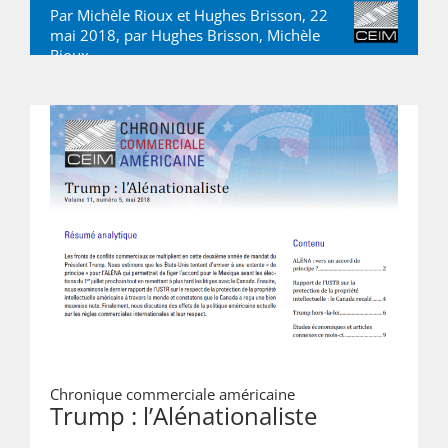
Par Michèle Rioux et Hughes Brisson, 22
mai 2018, par
Hughes Brisson
,
Michèle
Rioux
Chronique commerciale américaine
Trump : l’Alénationaliste