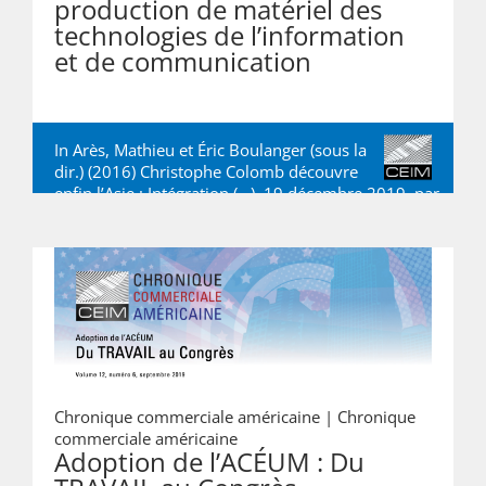
production de matériel des
technologies de l’information
et de communication
In Arès, Mathieu et Éric Boulanger (sous la
dir.) (2016) Christophe Colomb découvre
enfin l’Asie : Intégration (…), 19 décembre 2019, par
Mathieu Arès
,
Ping Huang
,
Michèle Rioux
Chronique commerciale américaine |
Chronique
commerciale américaine
Adoption de l’ACÉUM : Du