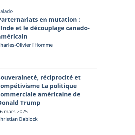
alado
Parternariats en mutation :
l’Inde et le découplage canado-
américain
harles-Olivier l’Homme
Souveraineté, réciprocité et
compétivisme La politique
commerciale américaine de
Donald Trump
6 mars 2025
hristian Deblock