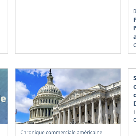
B
C
1
C
Chronique commerciale américaine