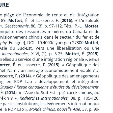
URE
le piège de l’économie de rente et de l’intégration
-189.
Mottet
, É. et Lasserre, F. (
2016
). « L’insoluble
 »,
Géoéconomie
, 80, (3), p. 97-112. Tétu, P.-L.,
Mottet
,
conquête des ressources minières du Canada et de
ovisionnement chinois dans le secteur du fer et de
aphy
[En ligne], DOI : 10.4000/cybergeo.27300
Mottet
,
Asie du Sud-Est. Vers une libéralisation ou une
 Internationales
, XLVI, (1), p. 5-25.
Mottet
, É. (
2015
).
elles au service d’une intégration régionale »,
Revue
ottet
, É. et Lasserre, F. (
2015
). « Géopolitique des
 Viêt Nam : un ancrage économiquement viable ? »,
asserre, F. (
2014
). « Géopolitique des aménagements
ong en RDP Lao : développement et intégration
Studies / Revue canadienne d’études du développement
,
 É. (
2014
). « L’Asie du Sud-Est : pré carré chinois, ou
Pékin ? »,
Recherches internationales
, 98, p. 105-120.
le par les institutions, les évènements internationaux
de la RDP Lao »,
Monde chinois, nouvelle Asie
, 37, p. 99-