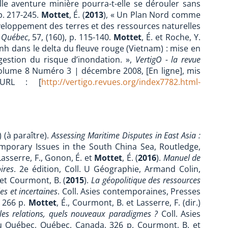
lle aventure minière pourra-t-elle se dérouler sans
 p. 217-245.
Mottet
, É. (
2013
), « Un Plan Nord comme
éveloppement des terres et des ressources naturelles
u Québec
, 57, (160), p. 115-140.
Mottet
, É. et Roche, Y.
Binh dans le delta du fleuve rouge (Vietnam) : mise en
 gestion du risque d’inondation. »,
VertigO - la revue
Volume 8 Numéro 3 | décembre 2008, [En ligne], mis
 URL : [
http://vertigo.revues.org/index7782.html-
.) (à paraître).
Assessing Maritime Disputes in East Asia :
emporary Issues in the South China Sea, Routledge,
Lasserre, F., Gonon, É. et
Mottet
, É. (
2016
).
Manuel de
ires
. 2e édition, Coll. U Géographie, Armand Colin,
. et Courmont, B. (
2015
).
La géopolitique des ressources
les et incertaines
. Coll. Asies contemporaines, Presses
 266 p.
Mottet
, É., Courmont, B. et Lasserre, F. (dir.)
les relations, quels nouveaux paradigmes ?
Coll. Asies
du Québec, Québec, Canada, 326 p. Courmont, B. et