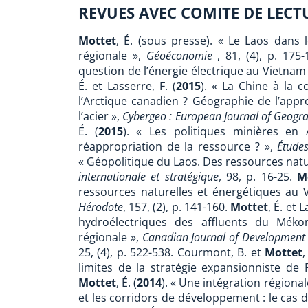
REVUES AVEC COMITE DE LECT
Mottet
, É. (sous presse). « Le Laos dans 
régionale »,
Géoéconomie
, 81, (4), p. 175
question de l’énergie électrique au Vietnam
É. et Lasserre, F. (
2015
). « La Chine à la 
l’Arctique canadien ? Géographie de l’appr
l’acier »,
Cybergeo : European Journal of Geogr
É. (
2015
). « Les politiques minières en 
réappropriation de la ressource ? »,
Études
« Géopolitique du Laos. Des ressources natur
internationale et stratégique
, 98, p. 16-25.
M
ressources naturelles et énergétiques au
Hérodote
, 157, (2), p. 141-160.
Mottet
, É. et L
hydroélectriques des affluents du Mék
régionale »,
Canadian Journal of Development 
25, (4), p. 522-538.
Courmont, B. et
Mottet
,
limites de la stratégie expansionniste de 
Mottet
, É. (
2014
). « Une intégration régiona
et les corridors de développement : le cas 