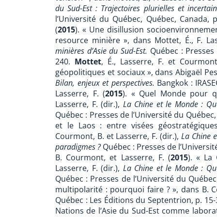
du Sud-Est : Trajectoires plurielles et incerta
l’Université du Québec, Québec, Canada, 
(
2015
). « Une disillusion socioenvironneme
resource minière », dans Mottet, É., F. L
minières d’Asie du Sud-Est.
Québec : Presses 
240.
Mottet
, É., Lasserre, F. et Courmont
géopolitiques et sociaux », dans Abigaël Pes
Bilan, enjeux et perspectives.
Bangkok :
IRASE
Lasserre, F. (
2015
). « Quel Monde pour qu
Lasserre, F. (dir.),
La Chine et le Monde : Que
Québec : Presses de l’Université du Québec,
et le Laos : entre visées géostratégiqu
Courmont, B. et Lasserre, F. (dir.),
La Chine e
paradigmes ?
Québec : Presses de l’Universi
B. Courmont, et Lasserre, F. (
2015
). « La
Lasserre, F. (dir.),
La Chine et le Monde : Que
Québec : Presses de l’Université du Québec
multipolarité : pourquoi faire ? », dans B. 
Québec : Les Éditions du Septentrion, p. 15
Nations de l’Asie du Sud-Est comme laborato