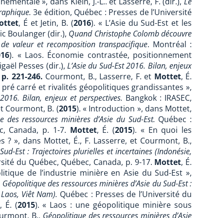
tale », dans Klein, J.-L.. et Lasserre, F. (dir.),
Le
raphique.
3e édition,
Québec : Presses de l’Université
ottet
, É et Jetin, B. (
2016
). « L’Asie du Sud-Est et les
ic Boulanger (dir.),
Quand Christophe Colomb découvre
 de valeur et recomposition transpacifique
. Montréal :
016
). « Laos. Économie contrastée, positionnement
gaël Pesses (dir.),
L’Asie du Sud-Est 2016. Bilan, enjeux
p. 221-246.
Courmont, B., Lasserre, F. et
Mottet
, É.
 pré carré et rivalités géopolitiques grandissantes »,
 2016. Bilan, enjeux et perspectives.
Bangkok :
IRASEC,
 et Courmont, B. (
2015
). « Introduction », dans Mottet,
ue des ressources minières d’Asie du Sud-Est.
Québec :
c, Canada, p. 1-7.
Mottet
, É. (
2015
). « En quoi les
 ? », dans Mottet, É., F. Lasserre, et Courmont, B.,
d-Est : Trajectoires plurielles et incertaines (Indonésie,
rsité du Québec, Québec, Canada, p. 9-17.
Mottet
, É.
itique de l’industrie minière en Asie du Sud-Est »,
,
Géopolitique des ressources minières d’Asie du Sud-Est :
e, Laos, Viêt Nam).
Québec : Presses de l’Université du
, É. (
2015
). « Laos : une géopolitique minière sous
ourmont, B.,
Géopolitique des ressources minières d’Asie