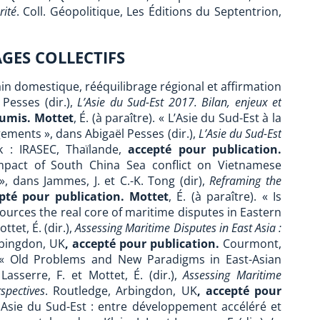
rité
. Coll. Géopolitique, Les Éditions du Septentrion,
GES COLLECTIFS
main domestique, rééquilibrage régional et affirmation
 Pesses (dir.),
L’Asie du Sud-Est 2017. Bilan, enjeux et
umis.
Mottet
, É. (à paraître). « L’Asie du Sud-Est à la
ements », dans Abigaël Pesses (dir.),
L’Asie du Sud-Est
k :
IRASEC, Thaïlande,
accepté pour publication.
 Impact of South China Sea conflict on Vietnamese
», dans Jammes, J. et C.-K. Tong (dir),
Reframing the
epté pour publication.
Mottet
, É. (à paraître). « Is
ources the real core of maritime disputes in Eastern
ttet, É. (dir.),
Assessing Maritime Disputes in East Asia :
rbingdon, UK
, accepté pour publication.
Courmont,
). « Old Problems and New Paradigms in East-Asian
asserre, F. et Mottet, É. (dir.),
Assessing Maritime
spectives
. Routledge, Arbingdon, UK
, accepté pour
 Asie du Sud-Est : entre développement accéléré et