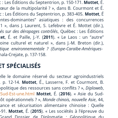
 : Les Éditions du Septentrion, p. 150-171.
Mottet
, É.
œur de la multipolarité ? », dans B. Courmont et É.
 : Les Éditions du Septentrion, p. 383-405.
Mottet
, É
entes-dominantes“ asiatiques : des concurrences
», dans J. Laurent, S. Lefebvre et É. Mottet (dir.),
sés sur des dérapages contrôlés
, Québec : Les Éditions
et
, É. et Paille, J.-Y. (
2011
). « Le Laos : un “autre”
ne culturel et naturel », dans
J.-M. Breton (dir.),
tique environnementale ? (Europe-Caraïbe-Amériques-
thala-Crejate, p. 137-158.
T SPÉCIALISÉS
-elle le domaine réservé du secteur agroindustriels
), p. 12-14.
Mottet
, É., Lasserre, F. et Courmont, B.
opolitique des ressources sans conflits ? »,
Diploweb
,
-Sud-Est-une.html
Mottet
, É. (
2016
). « Asie du Sud-
tôt opérationnels ? »,
Monde chinois, nouvelle Asie
, 44,
sance et sécurisation alimentaire chinoise : Quelle
7-91.
Mottet
, É. (
2015
). « Les sociétés à l’épreuve du
(Grand Dossier de Diplomatie : Géopolitique du