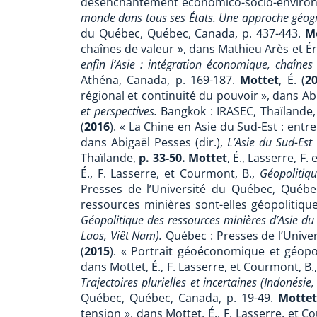
désenchantement économico-socio-environnemen
monde dans tous ses États. Une approche géog
du Québec, Québec, Canada, p. 437-443.
M
chaînes de valeur », dans Mathieu Arès et Ér
enfin l’Asie : intégration économique, chaînes
Athéna, Canada, p. 169-187.
Mottet
, É. (
2
régional et continuité du pouvoir », dans Abi
et perspectives.
Bangkok :
IRASEC, Thaïlande,
(
2016
). « La Chine en Asie du Sud-Est : entre
dans Abigaël Pesses (dir.),
L’Asie du Sud-Est
Thaïlande,
p. 33-50.
Mottet
, É., Lasserre, F.
É., F. Lasserre, et Courmont, B.,
Géopolitiq
Presses de l’Université du Québec, Québe
ressources minières sont-elles géopolitiques
Géopolitique des ressources minières d’Asie du Su
Laos, Viêt Nam).
Québec : Presses de l’Unive
(
2015
). « Portrait géoéconomique et géopol
dans Mottet, É., F. Lasserre, et Courmont, B.
Trajectoires plurielles et incertaines (Indonési
Québec, Québec, Canada, p. 19-49.
Mottet
tension », dans Mottet, É., F. Lasserre, et C