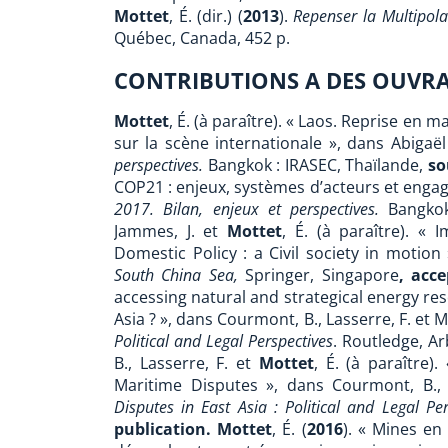
Mottet
, É. (dir.) (
2013
).
Repenser la Multipola
Québec, Canada, 452 p.
CONTRIBUTIONS A DES OUVRA
Mottet
, É. (à paraître). « Laos. Reprise en 
sur la scène internationale », dans Abigaël
perspectives.
Bangkok :
IRASEC, Thaïlande,
so
COP21 : enjeux, systèmes d’acteurs et engag
2017. Bilan, enjeux et perspectives.
Bangko
Jammes, J. et
Mottet
, É. (à paraître). «
Domestic Policy : a Civil society in motion 
South China Sea,
Springer, Singapore
, acc
accessing natural and strategical energy res
Asia ? », dans Courmont, B., Lasserre, F. et Mo
Political and Legal Perspectives
. Routledge, A
B., Lasserre, F. et
Mottet
, É. (à paraître
Maritime Disputes », dans Courmont, B., L
Disputes in East Asia : Political and Legal Per
publication.
Mottet
, É. (
2016
). « Mines en