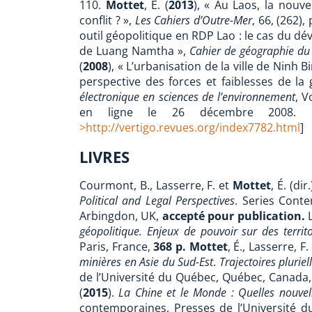
110.
Mottet
, É. (
2013
), « Au Laos, la nouve
conflit ? »,
Les
Cahiers d’Outre-Mer
, 66, (262),
outil géopolitique en RDP Lao : le cas du d
de Luang Namtha »,
Cahier de géographie d
(
2008
), « L’urbanisation de la ville de Ninh 
perspective des forces et faiblesses de la
électronique en sciences de l’environnement
, 
en ligne le 26 décembre 2008.
>http://vertigo.revues.org/index7782.html
]
LIVRES
Courmont, B., Lasserre, F. et
Mottet
, É. (dir
Political and Legal Perspectives
. Series Cont
Arbingdon, UK,
accepté pour publication.
géopolitique. Enjeux de pouvoir sur des territo
Paris, France,
368 p.
Mottet
, É., Lasserre, F
minières en Asie du Sud-Est
.
Trajectoires pluriel
de l’Université du Québec, Québec, Canada,
(
2015
).
La Chine et le Monde : Quelles nouvel
contemporaines, Presses de l’Université 