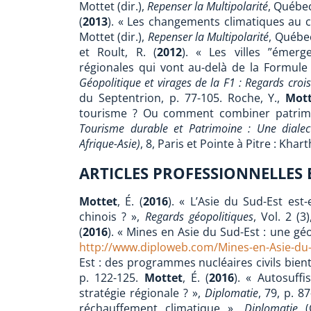
Mottet (dir.),
Repenser la Multipolarité
, Québec
(
2013
). « Les changements climatiques au c
Mottet (dir.),
Repenser la Multipolarité
, Québec
et Roult, R. (
2012
). « Les villes ”émerg
régionales qui vont au-delà de la Formule 1 
Géopolitique et virages de la F1 : Regards croi
du Septentrion, p. 77-105. Roche, Y.,
Mott
tourisme ? Ou comment combiner patrimoi
Tourisme durable et Patrimoine : Une dialec
Afrique-Asie)
, 8, Paris et Pointe à Pitre : Khar
ARTICLES PROFESSIONNELLES E
Mottet
, É. (
2016
). « L’Asie du Sud-Est est
chinois ? »,
Regards géopolitiques
, Vol. 2 (3
(
2016
). « Mines en Asie du Sud-Est : une gé
http://www.diploweb.com/Mines-en-Asie-du
Est : des programmes nucléaires civils bien
p. 122-125.
Mottet
, É. (
2016
). « Autosuffi
stratégie régionale ? »,
Diplomatie
, 79, p. 8
réchauffement climatique »,
Diplomatie