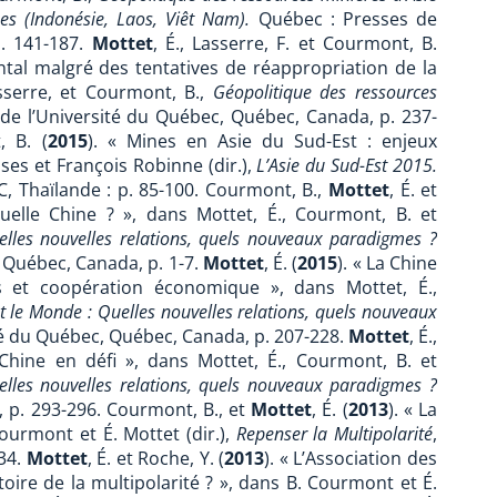
ines (Indonésie, Laos, Viêt Nam).
Québec : Presses de
p. 141-187.
Mottet
, É., Lasserre, F. et Courmont, B.
ntal malgré des tentatives de réappropriation de la
asserre, et Courmont, B.,
Géopolitique des ressources
de l’Université du Québec, Québec, Canada, p. 237-
, B. (
2015
). « Mines en Asie du Sud-Est : enjeux
ses et François Robinne (dir.),
L’Asie du Sud-Est 2015.
C, Thaïlande : p. 85-100. Courmont, B.,
Mottet
, É. et
elle Chine ? », dans Mottet, É., Courmont, B. et
lles nouvelles relations, quels nouveaux paradigmes ?
 Québec, Canada, p. 1-7.
Mottet
, É. (
2015
). « La Chine
es et coopération économique », dans Mottet, É.,
t le Monde : Quelles nouvelles relations, quels nouveaux
té du Québec, Québec, Canada, p. 207-228.
Mottet
, É.,
 Chine en défi », dans Mottet, É., Courmont, B. et
lles nouvelles relations, quels nouveaux paradigmes ?
, p. 293-296. Courmont, B., et
Mottet
, É. (
2013
). « La
Courmont et É. Mottet (dir.),
Repenser la Multipolarité
,
-34.
Mottet
, É. et Roche, Y. (
2013
). « L’Association des
ire de la multipolarité ? », dans B. Courmont et É.