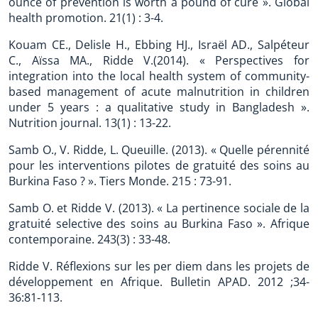
ounce of prevention is worth a pound of cure ». Global
health promotion. 21(1) : 3-4.
Kouam CE., Delisle H., Ebbing HJ., Israël AD., Salpéteur
C., Aïssa MA., Ridde V.(2014). « Perspectives for
integration into the local health system of community-
based management of acute malnutrition in children
under 5 years : a qualitative study in Bangladesh ».
Nutrition journal. 13(1) : 13-22.
Samb O., V. Ridde, L. Queuille. (2013). « Quelle pérennité
pour les interventions pilotes de gratuité des soins au
Burkina Faso ? ». Tiers Monde. 215 : 73-91.
Samb O. et Ridde V. (2013). « La pertinence sociale de la
gratuité selective des soins au Burkina Faso ». Afrique
contemporaine. 243(3) : 33-48.
Ridde V. Réflexions sur les per diem dans les projets de
développement en Afrique. Bulletin APAD. 2012 ;34-
36:81‑113.