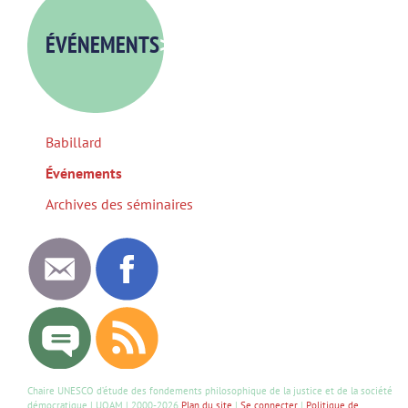
ÉVÉNEMENTS
>
Babillard
Événements
Archives des séminaires
Chaire UNESCO d’étude des fondements philosophique de la justice et de la société
démocratique | UQAM | 2000-2026
Plan du site
|
Se connecter
|
Politique de