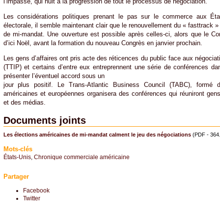
l’impasse, qui nuit à la progression de tout le processus de négociation.
Les considérations politiques prenant le pas sur le commerce aux Ét
électorale, il semble maintenant clair que le renouvellement du « fasttrack »
de mi-mandat. Une ouverture est possible après celles-ci, alors que le 
d’ici Noël, avant la formation du nouveau Congrès en janvier prochain.
Les gens d’affaires ont pris acte des réticences du public face aux négociat
(TTIP) et certains d’entre eux entreprennent une série de conférences dan
présenter l’éventuel accord sous un
jour plus positif. Le Trans-Atlantic Business Council (TABC), formé d
américaines et européennes organisera des conférences qui réuniront gens
et des médias.
Documents joints
Les élections américaines de mi-mandat calment le jeu des négociations
(PDF - 364.
Mots-clés
États-Unis
,
Chronique commerciale américaine
Partager
Facebook
Twitter