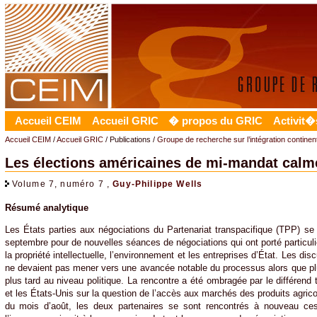
Accueil CEIM
Accueil GRIC
� propos du GRIC
Activit�
Accueil CEIM
/
Accueil GRIC
/ Publications /
Groupe de recherche sur l’intégration contine
Les élections américaines de mi-mandat calme
Volume 7, numéro 7 ,
Guy-Philippe Wells
Résumé analytique
Les États parties aux négociations du Partenariat transpacifique (TPP) se
septembre pour de nouvelles séances de négociations qui ont porté particul
la propriété intellectuelle, l’environnement et les entreprises d’État. Les di
ne devaient pas mener vers une avancée notable du processus alors que plus
plus tard au niveau politique. La rencontre a été ombragée par le différend 
et les États-Unis sur la question de l’accès aux marchés des produits agric
du mois d’août, les deux partenaires se sont rencontrés à nouveau ces