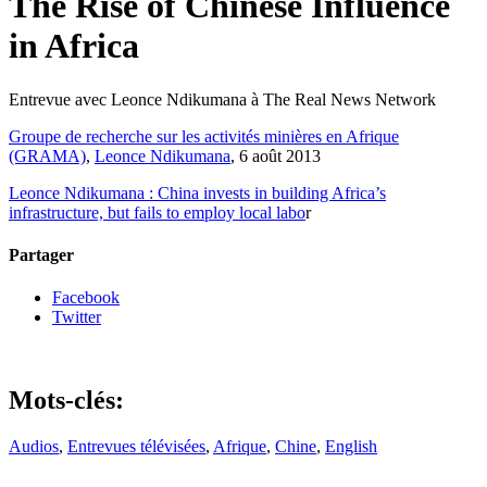
The Rise of Chinese Influence
in Africa
Entrevue avec Leonce Ndikumana à The Real News Network
Groupe de recherche sur les activités minières en Afrique
(GRAMA)
,
Leonce Ndikumana
, 6 août 2013
Leonce Ndikumana : China invests in building Africa’s
infrastructure, but fails to employ local labo
r
Partager
Facebook
Twitter
Mots-clés:
Audios
,
Entrevues télévisées
,
Afrique
,
Chine
,
English