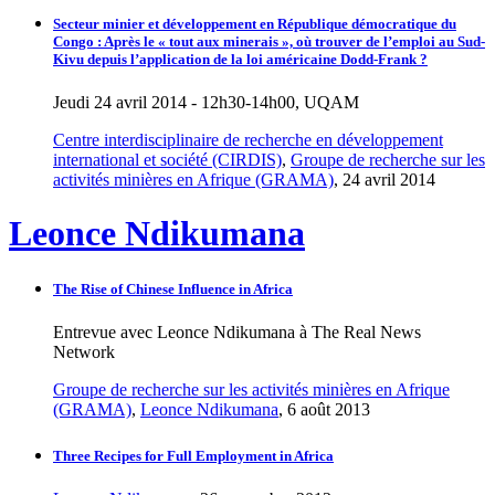
Secteur minier et développement en République démocratique du
Congo : Après le « tout aux minerais », où trouver de l’emploi au Sud-
Kivu depuis l’application de la loi américaine Dodd-Frank ?
Jeudi 24 avril 2014 - 12h30-14h00, UQAM
Centre interdisciplinaire de recherche en développement
international et société (CIRDIS)
,
Groupe de recherche sur les
activités minières en Afrique (GRAMA)
, 24 avril 2014
Leonce Ndikumana
The Rise of Chinese Influence in Africa
Entrevue avec Leonce Ndikumana à The Real News
Network
Groupe de recherche sur les activités minières en Afrique
(GRAMA)
,
Leonce Ndikumana
, 6 août 2013
Three Recipes for Full Employment in Africa