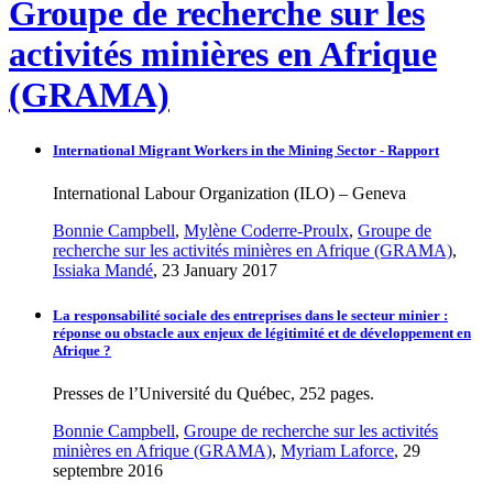
Groupe de recherche sur les
activités minières en Afrique
(GRAMA)
International Migrant Workers in the Mining Sector - Rapport
International Labour Organization (ILO) – Geneva
Bonnie Campbell
,
Mylène Coderre-Proulx
,
Groupe de
recherche sur les activités minières en Afrique (GRAMA)
,
Issiaka Mandé
, 23 January 2017
La responsabilité sociale des entreprises dans le secteur minier :
réponse ou obstacle aux enjeux de légitimité et de développement en
Afrique ?
Presses de l’Université du Québec, 252 pages.
Bonnie Campbell
,
Groupe de recherche sur les activités
minières en Afrique (GRAMA)
,
Myriam Laforce
, 29
septembre 2016