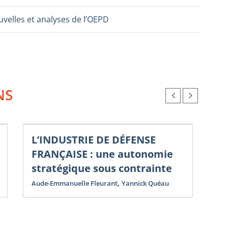
velles et analyses de l’OEPD
NS
L’INDUSTRIE DE DÉFENSE
Nou
Co
FRANÇAISE : une autonomie
N
stratégique sous contrainte
D
,
Aude-Emmanuelle Fleurant
Yannick Quéau
St
Yan