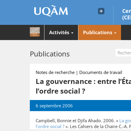
Cen
(CE
Activités
Publications
Publications
Notes de recherche | Documents de travail
La gouvernance : entre l’Ét
l’ordre social ?
6 septembre 2006
Campbell, Bonnie et Djifa Ahado. 2006. «
La go
l’ordre social ?
». Les Cahiers de la Chaire C.-A. 