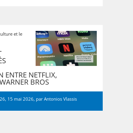
ulture et le
T
ÈS
 ENTRE NETFLIX,
 WARNER BROS
026, 15 mai 2026, par
Antonios Vlassis