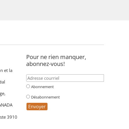
Pour ne rien manquer,
abonnez-vous!
n et la
éal
Abonnement
ge,
Désabonnement
CANADA
ste 3910