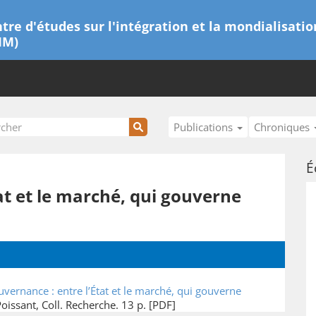
tre d'études sur l'intégration et la mondialisatio
IM)
Publications
Chroniques
É
at et le marché, qui gouverne
uvernance : entre l’État et le marché, qui gouverne
Poissant, Coll. Recherche. 13 p. [PDF]