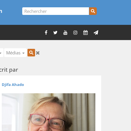
n
Médias
crit par
Djifa Ahado