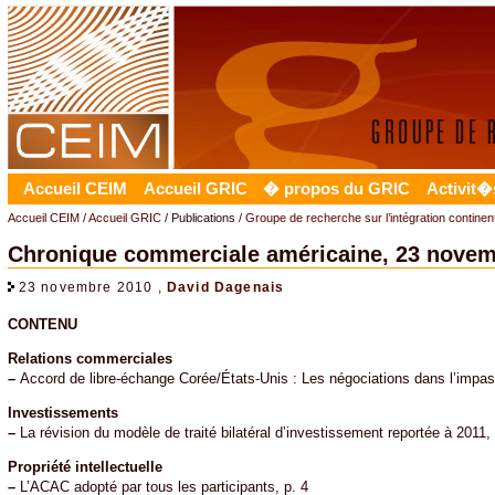
Accueil CEIM
Accueil GRIC
� propos du GRIC
Activit�
Accueil CEIM
/
Accueil GRIC
/ Publications /
Groupe de recherche sur l’intégration contine
Chronique commerciale américaine, 23 novem
23 novembre 2010 ,
David Dagenais
CONTENU
Relations commerciales
–
Accord de libre-échange Corée/États-Unis : Les négociations dans l’impas
Investissements
–
La révision du modèle de traité bilatéral d’investissement reportée à 2011, 
Propriété intellectuelle
–
L’ACAC adopté par tous les participants, p. 4