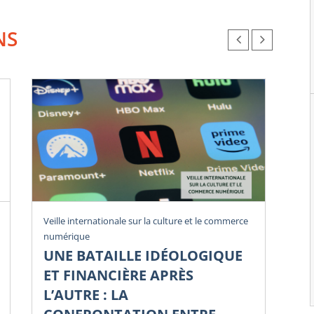
NS
Rev
Veille internationale sur la culture et le commerce
numérique
U
UNE BATAILLE IDÉOLOGIQUE
Li
ET FINANCIÈRE APRÈS
Di
L’AUTRE : LA
Num