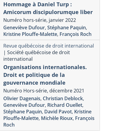
Hommage à Daniel Turp :
Amicorum discipulorumque liber
Numéro hors-série, janvier 2022
Geneviève Dufour
,
Stéphane Paquin
,
Kristine Plouffe-Malette
,
François Roch
Revue québécoise de droit international
|
Société québécoise de droit
international
Organisations internationales.
Droit et politique de la
gouvernance mondiale
Numéro Hors-série, décembre 2021
ue Interventions économiques
Veille internation
Olivier Dagenais
,
Christian Deblock
,
numérique
nderstanding Trade
Geneviève Dufour
,
Richard Ouellet
,
INDUSTRIE
nkages and Trade
Stéphane Paquin
,
David Pavot
,
Kristine
ET ENJEUX
Plouffe-Malette
,
Michèle Rioux
,
François
sconnects
Roch
Numéro 61-Rapport
éro 75, 2026.
Antonios Vlassis