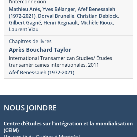
l’interconnexion
Mathieu Arès
,
Yves Bélanger
,
Afef Benessaieh
(1972-2021)
,
Dorval Brunelle
,
Christian Deblock
,
Gilbert Gagné
,
Henri Regnault
,
Michèle Rioux
,
Laurent Viau
Chapitres de livres
Après Bouchard Taylor
International Transamerican Studies/ Études
transaméricaines internationales, 2011
Afef Benessaieh (1972-2021)
NOUS JOINDRE
Centre d’études sur l’intégration et la mondialisation
(CEIM)
Université du Québec à Montréal