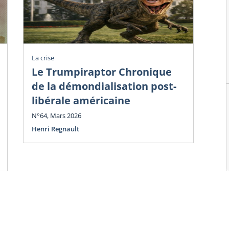
La crise
La c
Le Trumpiraptor Chronique
T
de la démondialisation post-
Am
libérale américaine
Ph
N°64, Mars 2026
N°6
Henri Regnault
Hen