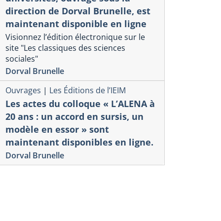
direction de Dorval Brunelle, est
maintenant disponible en ligne
Visionnez l’édition électronique sur le
site "Les classiques des sciences
La crise
rise
sociales"
CHRONIQU
rump et L’hégémonie
Dorval Brunelle
TRUMPOCÈ
éricaine : Résurrection du
Ouvrages
|
Les Éditions de l’IEIM
mondialisa
énix ou Chant du Cygne ?
Les actes du colloque « L’ALENA à
fragmenta
3, Novembre 2025
20 ans : un accord en sursis, un
multipolar
ri Regnault
modèle en essor » sont
N°62, Juin 2025
maintenant disponibles en ligne.
Henri Regnault
Dorval Brunelle