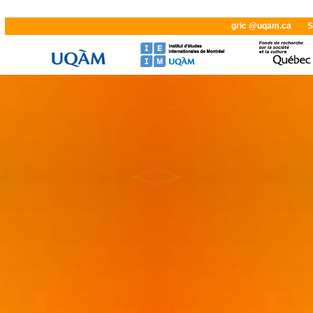
gric @uqam.ca
S