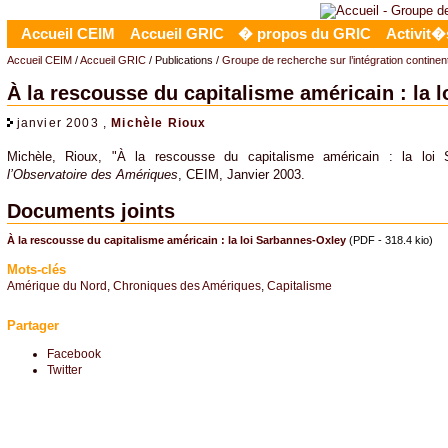
Accueil CEIM
Accueil GRIC
� propos du GRIC
Activit�
Accueil CEIM
/
Accueil GRIC
/ Publications /
Groupe de recherche sur l’intégration contine
À la rescousse du capitalisme américain : la 
janvier 2003 ,
Michèle Rioux
Michèle, Rioux, "À la rescousse du capitalisme américain : la loi
l’Observatoire des Amériques
, CEIM, Janvier 2003.
Documents joints
À la rescousse du capitalisme américain : la loi Sarbannes-Oxley
(PDF - 318.4 kio)
Mots-clés
Amérique du Nord
,
Chroniques des Amériques
,
Capitalisme
Partager
Facebook
Twitter