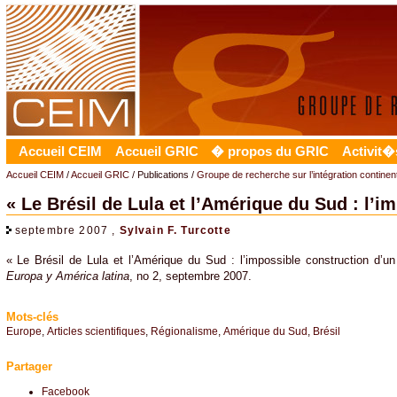
Accueil CEIM
Accueil GRIC
� propos du GRIC
Activit�
Accueil CEIM
/
Accueil GRIC
/ Publications /
Groupe de recherche sur l’intégration contine
« Le Brésil de Lula et l’Amérique du Sud : l’i
septembre 2007 ,
Sylvain F. Turcotte
« Le Brésil de Lula et l’Amérique du Sud : l’impossible construction d’un
Europa y América latina
, no 2, septembre 2007.
Mots-clés
Europe
,
Articles scientifiques
,
Régionalisme
,
Amérique du Sud
,
Brésil
Partager
Facebook