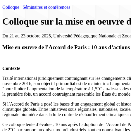
Colloque
|
Séminaires et conférences
Colloque sur la mise en oeuvre 
Du 21 au 23 octobre 2025, Université Pédagogique Nationale et Zo
Mise en œuvre de l’Accord de Paris : 10 ans d’actions
Contexte
Traité international juridiquement contraignant sur les changements cl
novembre 2016, son objectif primordial est de maintenir « l’augmenta
"pour limiter l’augmentation de la température à 1,5°C au-dessus des n
la première fois, un accord contraignant rassemble les États du monde p
Si l’Accord de Paris a posé les bases d’un engagement global et histor
climatique globale. Entre initiatives sous-régionales, nationales, loc
régionale pionnière dans la lutte contre le réchauffement climatique 
Ce colloque tente d’évaluer, 10 ans après l’adoption de l’Accord de Par
de 2°C par rapport aux niveaux préindustriels, tout en poursuivant les ef