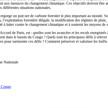
t aux menaces du changement climatique. Ces objectifs doivent être attei
 différentes situations nationales.
orge un puit net de carbone forestier le plus important au monde. Son 
 l’exploitation forestière illégale, la modification des régimes de pluie,
ité à lutter contre le changement climatique et à soutenir les moyens de 
ccord de Paris, est : quelles sont les avancées et les reculs enregistr
ésent dans le bassin du Congo ? Quels sont les principaux défis à relever
es pour surmonter ces défis ? Comment préserver et valoriser les forêt
ue Nationale
du Congo