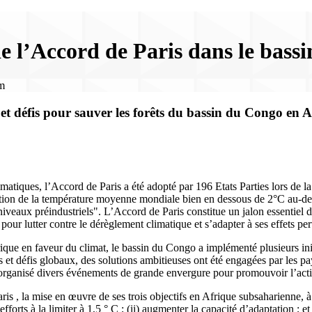
de l’Accord de Paris dans le bass
om
 et défis pour sauver les forêts du bassin du Congo en 
imatiques, l’Accord de Paris a été adopté par 196 Etats Parties lors de
tion de la température moyenne mondiale bien en dessous de 2°C au-dessu
iveaux préindustriels". L’Accord de Paris constitue un jalon essentiel d
our lutter contre le dérèglement climatique et s’adapter à ses effets per
ique en faveur du climat, le bassin du Congo a implémenté plusieurs init
ales et défis globaux, des solutions ambitieuses ont été engagées par le
a organisé divers événements de grande envergure pour promouvoir l’act
is , la mise en œuvre de ses trois objectifs en Afrique subsaharienne, à 
forts à la limiter à 1,5 ° C ; (ii) augmenter la capacité d’adaptation ; et