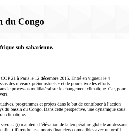
in du Congo
Afrique sub-saharienne.
 la COP 21 à Paris le 12 décembre 2015. Entré en vigueur le 4
s des niveaux préindustriels » et de poursuivre les efforts
ans le processus multilatéral sur le changement climatique. Car, pour
vers.
iatives, programmes et projets dans le but de contribuer à l’action
s pays du bassin du Congo. Dans cette perspective, une dynamique sous-
ion climatique.
savoir : (i) maintenir l’élévation de la température globale au-dessous
 enfin, (iii) rendre les apports financiers compatibles avec un profil