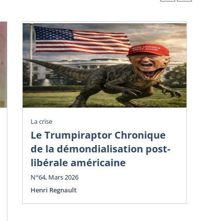
La crise
La c
Le Trumpiraptor Chronique
T
de la démondialisation post-
Am
libérale américaine
Ph
N°64, Mars 2026
N°6
Henri Regnault
Hen