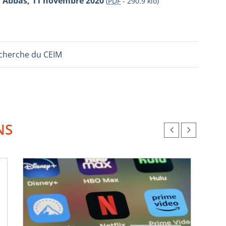
i Abbas, 11 novembre 2020
(
PDF
-
290.9 kio
)
echerche du CEIM
NS