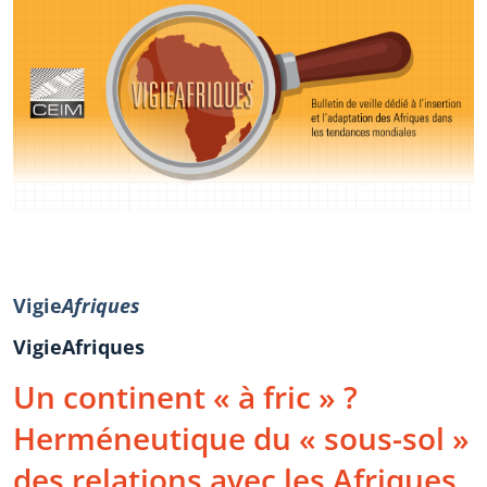
Vigie
Afriques
VigieAfriques
Un continent « à fric » ?
Herméneutique du « sous-sol »
des relations avec les Afriques